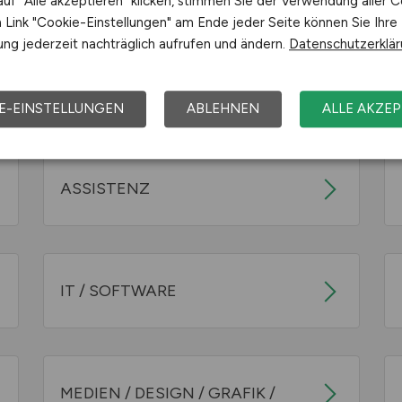
uf "Alle akzeptieren" klicken, stimmen Sie der Verwendung aller C
Link "Cookie-Einstellungen" am Ende jeder Seite können Sie Ihre
ng jederzeit nachträglich aufrufen und ändern.
Datenschutzerklä
Jobwelten
Jobs nach Tätigkeitsfeld
E-EINSTELLUNGEN
ABLEHNEN
ALLE AKZEP
ASSISTENZ
IT / SOFTWARE
MEDIEN / DESIGN / GRAFIK /