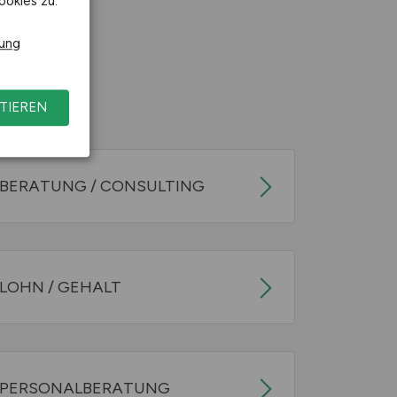
ookies zu.
rung
TIEREN
BERATUNG / CONSULTING
LOHN / GEHALT
PERSONALBERATUNG