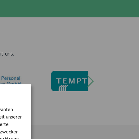
t uns.
vanten
eit unserer
erte
kzwecken.