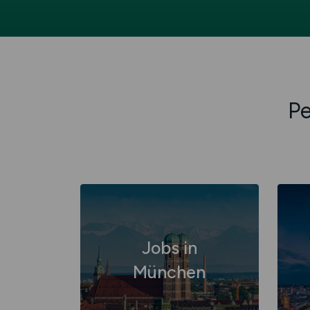
Pe
Jobs in
München