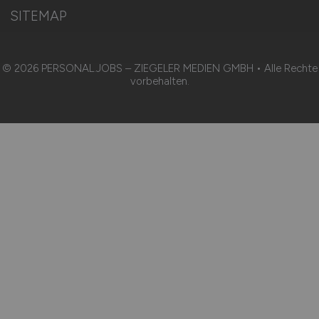
SITEMAP
© 2026 PERSONAL.JOBS – ZIEGELER MEDIEN GMBH • Alle Rechte
vorbehalten.