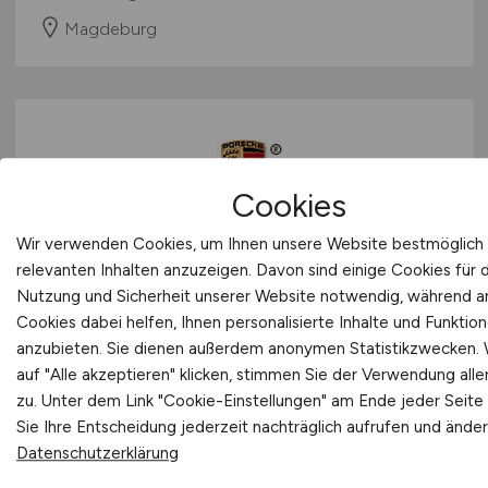
Magdeburg
Cookies
Wir verwenden Cookies, um Ihnen unsere Website bestmöglich 
relevanten Inhalten anzuzeigen. Davon sind einige Cookies für 
Active Sourcing & Recruiting
Nutzung und Sicherheit unserer Website notwendig, während 
Partner (all genders)
Cookies dabei helfen, Ihnen personalisierte Inhalte und Funktio
anzubieten. Sie dienen außerdem anonymen Statistikzwecken.
Porsche Consulting GmbH
auf "Alle akzeptieren" klicken, stimmen Sie der Verwendung alle
zu. Unter dem Link "Cookie-Einstellungen" am Ende jeder Seite
vor 6 Tagen
Sie Ihre Entscheidung jederzeit nachträglich aufrufen und änder
Stuttgart, München, Hamburg, Berlin, Frankfurt
Datenschutzerklärung
am Main