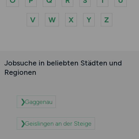
O
P
Q
R
S
T
U
V
W
X
Y
Z
Jobsuche in beliebten Städten und
Regionen
Gaggenau
Geislingen an der Steige