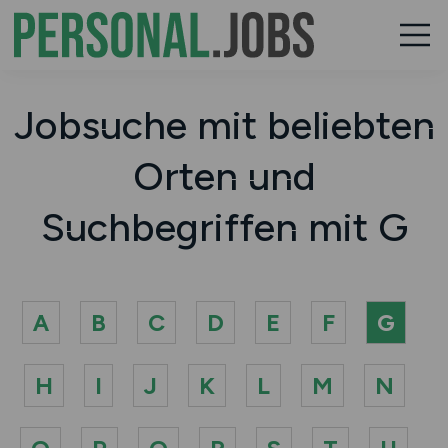
Jobsuche mit beliebten
Orten und
Suchbegriffen mit G
A
B
C
D
E
F
G
H
I
J
K
L
M
N