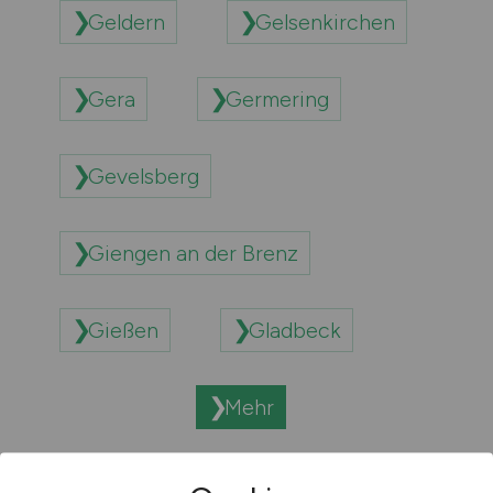
Geldern
Gelsenkirchen
Gera
Germering
Gevelsberg
Giengen an der Brenz
Gießen
Gladbeck
Mehr