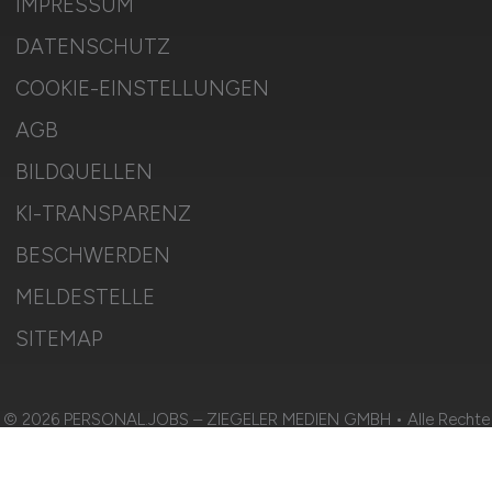
IMPRESSUM
DATENSCHUTZ
COOKIE-EINSTELLUNGEN
AGB
BILDQUELLEN
KI-TRANSPARENZ
BESCHWERDEN
MELDESTELLE
SITEMAP
© 2026 PERSONAL.JOBS – ZIEGELER MEDIEN GMBH • Alle Rechte
vorbehalten.