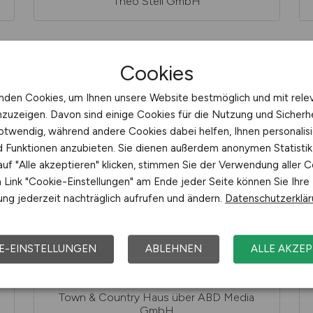
Theo Steil GmbH
Cookies
nden Cookies, um Ihnen unsere Website bestmöglich und mit rele
nzuzeigen. Davon sind einige Cookies für die Nutzung und Sicherh
otwendig, während andere Cookies dabei helfen, Ihnen personalisi
nd Funktionen anzubieten. Sie dienen außerdem anonymen Statisti
Tilco-Alginure GmbH
uf "Alle akzeptieren" klicken, stimmen Sie der Verwendung aller C
Link "Cookie-Einstellungen" am Ende jeder Seite können Sie Ihre
ng jederzeit nachträglich aufrufen und ändern.
Datenschutzerklä
E-EINSTELLUNGEN
ABLEHNEN
ALLE AKZEP
Town & Country Haus über ABD Media
GmbH