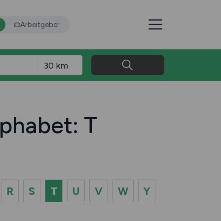
Arbeitgeber
phabet: T
R
S
T
U
V
W
Y