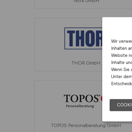
Tetra GmbH
Wir verwe
Inhalten a
Website n
Inhalte u
THOR GmbH
Wenn Sie a
Unter dem 
Entscheidu
COOKI
TOPOS Personalberatung GmbH