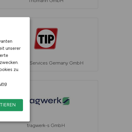
Thomann GmbH
vanten
eit unserer
erte
kzwecken.
TIP Trailer Services Germany GmbH
ookies zu.
rung
TIEREN
tragwerk-s GmbH