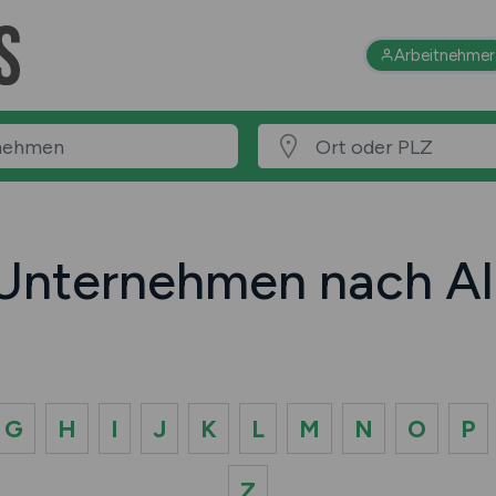
Arbeitnehmer
 Unternehmen nach Al
G
H
I
J
K
L
M
N
O
P
Z