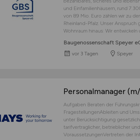
bezahlbares, sicheres und leben
und Einfamilienhäusern, rund 7.30
von 89 Mio. Euro zählen wir zu d
Rheinland-Pfalz. Unser Anspruch g
Wohnraum hinaus: Wir entwickeln u
Baugenossenschaft Speyer eG
vor 3 Tagen
Speyer
Personalmanager
(m
Aufgaben Beraten der Führungskräf
FragestellungenAbleiten und Um
unter Berücksichtigung gesetzliche
tarifvertraglicher, betrieblicher un
VoraussetzungenVertreten der In