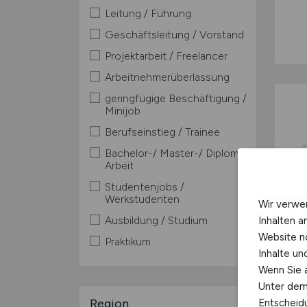
Leitung / Führung
Geschäftsleitung / Vorstand
Projektarbeit / Freelancer
Arbeitnehmerüberlassung
geringfügige Beschäftigung /
Minijob
Berufseinstieg / Trainee
Bachelor-/ Master-/ Diplom-
Arbeit
Studentenjobs /
Werkstudenten
Wir verwe
Ausbildung / Studium
Inhalten a
Website n
Praktikum
Inhalte u
Wenn Sie a
Unter dem 
Region
Entscheidu