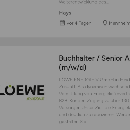
Weiterentwicklung des...
Hays
vor 4 Tagen
Mannhei
Buchhalter / Senior A
(m/w/d)
LÖWE ENERGIE V GmbH in Heidel
Zukunft. Als dynamisch wachsend
Vermittlung von Energieliefervertr
B2B-Kunden Zugang zu über 130 
Versorger. Unser Ziel: die Energi
und deutlich zu reduzieren. Werde
gestalten Sie...