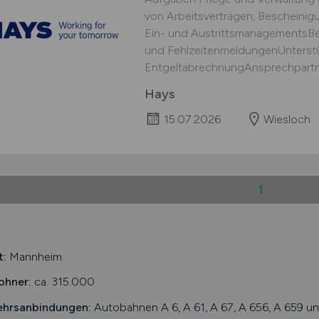
von Arbeitsverträgen, Bescheini
Ein- und AustrittsmanagementsBea
und FehlzeitenmeldungenUnterstü
EntgeltabrechnungAnsprechpartner 
Hays
15.07.2026
Wiesloch
1
t:
Mannheim
ohner:
ca. 315.000
ehrsanbindungen:
Autobahnen A 6, A 61, A 67, A 656, A 659 un