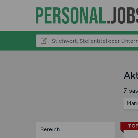
Akt
7 pas
Man
TOP
Bereich