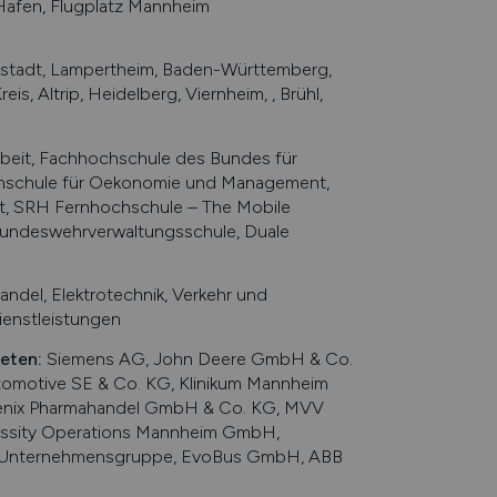
afen, Flugplatz Mannheim
stadt, Lampertheim, Baden-Württemberg,
, Altrip, Heidelberg, Viernheim, , Brühl,
beit, Fachhochschule des Bundes für
chschule für Oekonomie und Management,
, SRH Fernhochschule – The Mobile
Bundeswehrverwaltungsschule, Duale
del, Elektrotechnik, Verkehr und
enstleistungen
ieten
:
Siemens AG, John Deere GmbH & Co.
omotive SE & Co. KG, Klinikum Mannheim
enix Pharmahandel GmbH & Co. KG, MVV
 Essity Operations Mannheim GmbH,
del Unternehmensgruppe, EvoBus GmbH, ABB