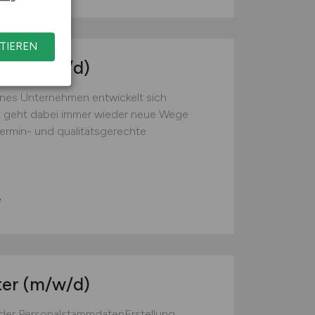
TIEREN
ter
(m/w/d)
es Unternehmen entwickelt sich
d geht dabei immer wieder neue Wege
ermin- und qualitätsgerechte
e
ter
(m/w/d)
der PersonalstammdatenErstellung