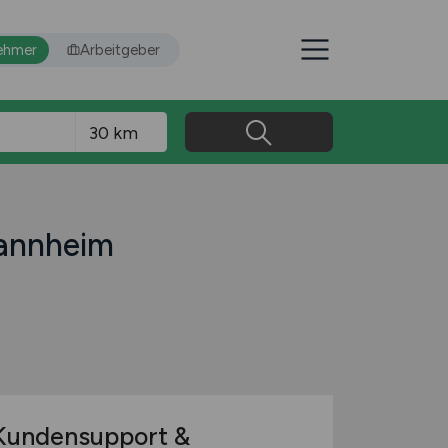
ehmer
Arbeitgeber
Mannheim
undensupport &