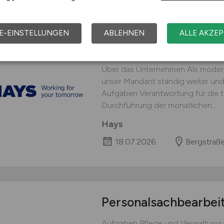
E-EINSTELLUNGEN
ABLEHNEN
ALLE AKZEP
Personalsachbearbei
Über das Unternehmen Als modern
unser Mandant ständig weiter un
Aufgaben Verantwortung für die t
Durchführung der monatlichen...
Hays
18.07.2026
Bergstraß
Personalsachbearbei
Aufgaben Pflege und Verwaltung 