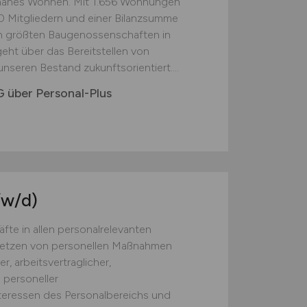
snahes Wohnen. Mit 1.656 Wohnungen
0 Mitgliedern und einer Bilanzsumme
en größten Baugenossenschaften in
eht über das Bereitstellen von
nseren Bestand zukunftsorientiert....
 über Personal-Plus
/w/d)
te in allen personalrelevanten
setzen von personellen Maßnahmen
r, arbeitsvertraglicher,
d personeller
teressen des Personalbereichs und