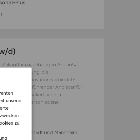
onal-Plus
g
w/d)
re Zukunft im nachhaltigen Anbau!«
 Herausforderung, die
indung und Innovation verbindet?
g! Wir sind ein führender Anbieter für
vanten
f rund 180 ha Ackerfläche im
eit unserer
n wir über 25 verschiedene
erte
kzwecken.
ookies zu.
zwischen Darmstadt und Mannheim
rung