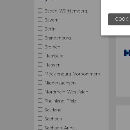
Baden-Württemberg
COOKI
Bayern
Berlin
Brandenburg
Bremen
Hamburg
Hessen
Mecklenburg-Vorpommern
Niedersachsen
Nordrhein-Westfalen
Rheinland-Pfalz
Saarland
Sachsen
Sachsen-Anhalt