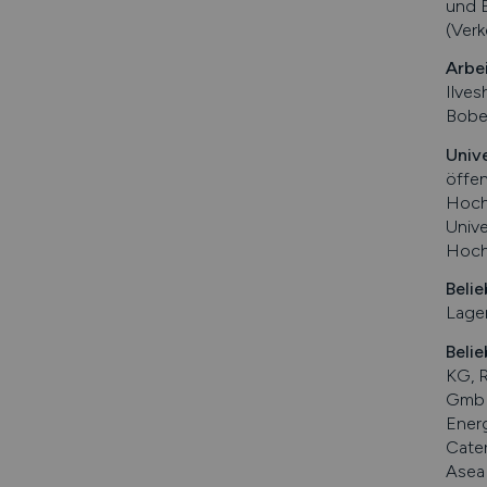
und 
(Verk
Arbe
Ilves
Bobe
Univ
öffe
Hoch
Univ
Hoch
Belie
Lage
Belie
KG, 
GmbH
Ener
Cate
Asea