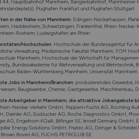
B 44, Hauptbahnhof Mannheim, Rangierbahnhof, Mannheimer H
ehrslandeplatz), Flughafen Frankfurt und Flughafen Stuttgart
iten in der Nähe von
Mannheim
:
Edingen-Neckarhausen, Plank
heim, Heddesheim, Schwetzingen, Frankenthal, Rhein-Neckar-Kreis
nheim-Roxheim, Ludwigshafen am Rhein
ersitäten/Hochschulen:
Hochschule der Bundesagentur für Ar
ntliche Verwaltung, Medizinische Fakultät Mannheim, FOM Ho
schule Mannheim, Hochschule der Wirtschaft für Management
ersity, Bundesakademie für Wehrverwaltung und Wehrtechnik, 
schule Baden-Württemberg Mannheim, Universität Mannheim
bte Jobs in
Mannheim
/Branchen
:
produzierendes Gewerbe, Han
rwesen, Baugewerbe, Chemie, Gastgewerbe, Maschinenbau, Di
bte Arbeitgeber in
Mannheim
, die attraktive Jobangebote b
Rhein-Neckar-Verkehr GmbH, Pepperl+Fuchs AG, Röchling Aut
, Daimler AG, Südzucker AG, Roche Diagnostics GmbH, Pho
gie AG, Engelhorn KGaA, Bilfinger SE, knoell Germany GmbH,
rpillar Energy Solutions GmbH, Friatec AG, Diringer & Schei
 Brown Boveri AG, FUCHS PETROLUB SE