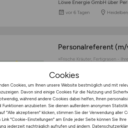
Löwe Energie GmbH über Pers
vor 6 Tagen
Heidelber
Personalreferent
(m/
»Frische Kräuter, Fertigrasen - Ih
Sie suchen nach einer beruflichen
Cookies
Naturverbundenheit, Mitarbeiterb
Dann sind Sie bei uns genau richti
nden Cookies, um Ihnen unsere Website bestmöglich und mit rele
Schnittkräuter in Deutschland. Au
nzuzeigen. Davon sind einige Cookies für die Nutzung und Sicherh
südhessischen Bürstadt kultiviere
otwendig, während andere Cookies dabei helfen, Ihnen personalisi
Küchenkräuter....
nd Funktionen anzubieten. Sie dienen außerdem anonymen Statisti
Böttcher Gartenbau
uf "Alle akzeptieren" klicken, stimmen Sie der Verwendung aller C
Link "Cookie-Einstellungen" am Ende jeder Seite können Sie Ihre
26.07.2026
Bürstadt 
ng jederzeit nachträglich aufrufen und ändern.
Datenschutzerklä