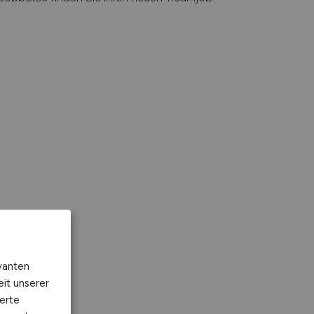
vanten
eit unserer
erte