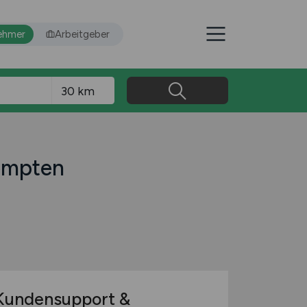
ehmer
Arbeitgeber
Kempten
undensupport &