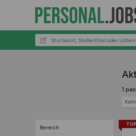
Akt
1 pas
Kem
TOP
Bereich