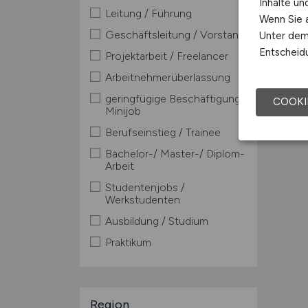
Inhalte u
Leitung / Führung
Wenn Sie a
Geschäftsleitung / Vorstand
Unter dem 
Entscheidu
Projektarbeit / Freelancer
Arbeitnehmerüberlassung
geringfügige Beschäftigung /
COOKI
Minijob
Berufseinstieg / Trainee
Bachelor-/ Master-/ Diplom-
Arbeit
Studentenjobs /
Werkstudenten
Ausbildung / Studium
Praktikum
Region