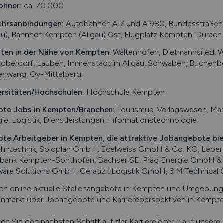
ohner:
ca. 70.000
ehrsanbindungen:
Autobahnen A 7 und A 980, Bundesstraßen
äu), Bahnhof Kempten (Allgäu) Ost, Flugplatz Kempten-Durach
iten in der Nähe von
Kempten
:
Waltenhofen, Dietmannsried, W
oberdorf, Lauben, Immenstadt im Allgäu, Schwaben, Buchenberg
enwang, Oy-Mittelberg
ersitäten/Hochschulen:
Hochschule Kempten
bte Jobs in
Kempten
/Branchen
:
Tourismus, Verlagswesen, Mas
ie, Logistik, Dienstleistungen, Informationstechnologie
bte Arbeitgeber in
Kempten
, die attraktive Jobangebote bi
ahntechnik, Soloplan GmbH, Edelweiss GmbH & Co. KG, Leber
sbank Kempten-Sonthofen, Dachser SE, Präg Energie GmbH 
are Solutions GmbH, Ceratizit Logistik GmbH, 3 M Technical
ch online aktuelle Stellenangebote in
Kempten
und Umgebung s
enmarkt über Jobangebote und Karriereperspektiven in
Kempt
n Sie den nächsten Schritt auf der Karriereleiter – auf unser