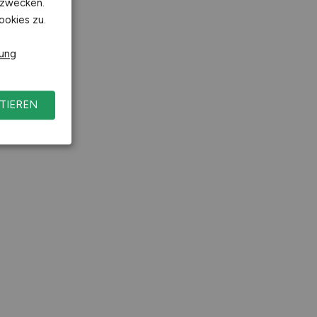
kzwecken.
ookies zu.
rung
TIEREN