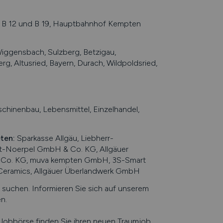
 B 12 und B 19, Hauptbahnhof Kempten
iggensbach, Sulzberg, Betzigau,
, Altusried, Bayern, Durach, Wildpoldsried,
chinenbau, Lebensmittel, Einzelhandel,
eten
:
Sparkasse Allgäu, Liebherr-
t-Noerpel GmbH & Co. KG, Allgäuer
& Co. KG, muva kempten GmbH, 3S-Smart
 Ceramics, Allgäuer Überlandwerk GmbH
uchen. Informieren Sie sich auf unserem
en
.
e Jobbörse finden Sie ihren neuen Traumjob.