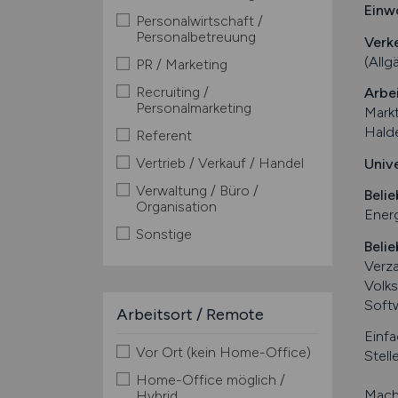
Einw
Personalwirtschaft /
Personalbetreuung
Verk
(Allg
PR / Marketing
Recruiting /
Arbe
Personalmarketing
Markt
Hald
Referent
Vertrieb / Verkauf / Handel
Univ
Verwaltung / Büro /
Belie
Organisation
Energ
Sonstige
Belie
Verz
Volk
Softw
Arbeitsort / Remote
Einfa
Vor Ort (kein Home-Office)
Stell
Home-Office möglich /
Mache
Hybrid