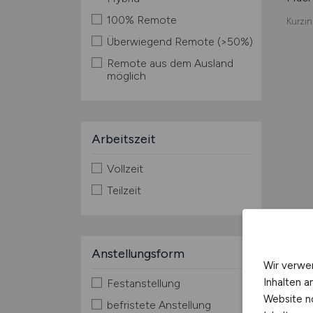
100% Remote
Kurzin
Überwiegend Remote (>50%)
Remote aus dem Ausland
möglich
Arbeitszeit
Vollzeit
Teilzeit
Anstellungsform
Wir verwe
Inhalten a
Festanstellung
Website n
befristete Anstellung