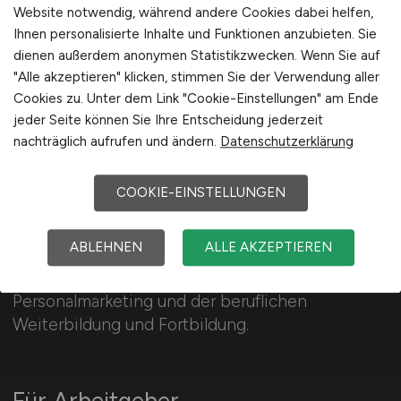
Website notwendig, während andere Cookies dabei helfen,
Schweiz
Ihnen personalisierte Inhalte und Funktionen anzubieten. Sie
Europa
dienen außerdem anonymen Statistikzwecken. Wenn Sie auf
International
"Alle akzeptieren" klicken, stimmen Sie der Verwendung aller
Cookies zu. Unter dem Link "Cookie-Einstellungen" am Ende
jeder Seite können Sie Ihre Entscheidung jederzeit
nachträglich aufrufen und ändern.
Datenschutzerklärung
COOKIE-EINSTELLUNGEN
PERSONAL.JOBS
ABLEHNEN
ALLE AKZEPTIEREN
160 Jobs im Personalwesen, HR-Recruiting,
Personalmarketing und der beruflichen
Weiterbildung und Fortbildung.