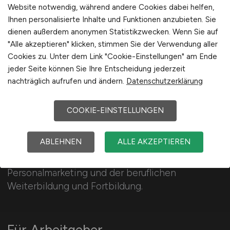
Website notwendig, während andere Cookies dabei helfen,
Schweiz
Ihnen personalisierte Inhalte und Funktionen anzubieten. Sie
Europa
dienen außerdem anonymen Statistikzwecken. Wenn Sie auf
International
"Alle akzeptieren" klicken, stimmen Sie der Verwendung aller
Cookies zu. Unter dem Link "Cookie-Einstellungen" am Ende
jeder Seite können Sie Ihre Entscheidung jederzeit
nachträglich aufrufen und ändern.
Datenschutzerklärung
COOKIE-EINSTELLUNGEN
PERSONAL.JOBS
ABLEHNEN
ALLE AKZEPTIEREN
160 Jobs im Personalwesen, HR-Recruiting,
Personalmarketing und der beruflichen
Weiterbildung und Fortbildung.