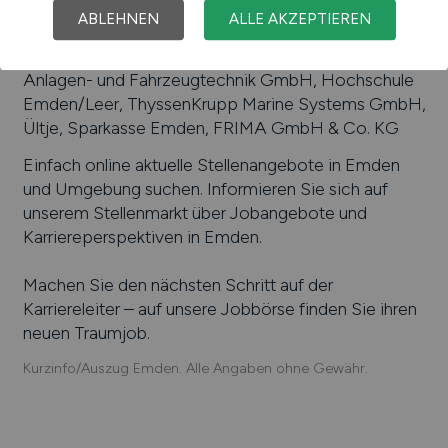
Jobangebote bieten
:
Ostfriesische Volksbank,
ABLEHNEN
ALLE AKZEPTIEREN
Emder Dachpappenfabrik Arthur Hille GmbH & Co.
KG, Flugplatz Emden GmbH, VW-Werk, Emder
Anlagen- und Fahrzeugtechnik GmbH, Hochschule
Emden/Leer, ThyssenKrupp Marine Systems GmbH,
Ültje, Sparkasse Emden, FRIMA GmbH & Co. KG
Einfach online aktuelle Stellenangebote in
Emden
und Umgebung suchen. Informieren Sie sich auf
unserem Stellenmarkt über Jobangebote und
Karriereperspektiven in
Emden
.
Machen Sie den nächsten Schritt auf der
Karriereleiter – auf unsere Jobbörse finden Sie ihren
neuen Traumjob.
Kurzinfo/Auszug Emden. Alle Angaben ohne Gewähr.