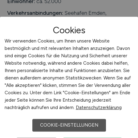
Einwohner:
ca. 52.000
Verkehrsanbindungen:
Seehafen Emden,
Bundesautobahn A 31, Bundesstraße B 210, Emder
Cookies
Hauptbahnhof, Güterbahnhof, Flugplatz Emden,
nächste internationale Flughäfen sind der Flughafen
Wir verwenden Cookies, um Ihnen unsere Website
Groningen und Flughafen Bremen
bestmöglich und mit relevanten Inhalten anzuzeigen. Davon
Arbeiten in der Nähe von
Emden
:
Moormerland,
sind einige Cookies für die Nutzung und Sicherheit unserer
Borkum, Krummhörn, Hinte, Südbrookmerland,
Website notwendig, während andere Cookies dabei helfen,
Ostfriesland, Bunde, Ihlow, Jemgum, Niedersachsen
Ihnen personalisierte Inhalte und Funktionen anzubieten. Sie
dienen außerdem anonymen Statistikzwecken. Wenn Sie auf
Universitäten/Hochschulen:
Hochschule
"Alle akzeptieren" klicken, stimmen Sie der Verwendung aller
Emden/Leer
Cookies zu. Unter dem Link "Cookie-Einstellungen" am Ende
Beliebte Jobs in
Emden
/Branchen
:
Einzelhandel,
jeder Seite können Sie Ihre Entscheidung jederzeit
Schiffbau, Ingenieurwesen, Dienstleistungen,
nachträglich aufrufen und ändern.
Datenschutzerklärung
Energie, Tourismus, Hafendienstleistung und
Logistik
COOKIE-EINSTELLUNGEN
Beliebte Arbeitgeber in
Emden
, die attraktive