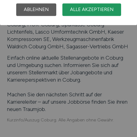
Beliebte Arbeitgeber in
Coburg
, die attraktive
Jobangebote bieten
:
Kapp Technologie GmbH,
ABLEHNEN
ALLE AKZEPTIEREN
Brose Coburg – Brose Fahrzeugteile, Klinikum
Coburg, HUK-Coburg, Sparkasse Coburg-
Lichtenfels, Lasco Umformtechnik GmbH, Kaeser
Kompressoren SE, Werkzeugmaschinenfabrik
Waldrich Coburg GmbH, Sagasser-Vertriebs GmbH
Einfach online aktuelle Stellenangebote in
Coburg
und Umgebung suchen. Informieren Sie sich auf
unserem Stellenmarkt über Jobangebote und
Karriereperspektiven in
Coburg
.
Machen Sie den nächsten Schritt auf der
Karriereleiter – auf unsere Jobbörse finden Sie ihren
neuen Traumjob.
Kurzinfo/Auszug Coburg. Alle Angaben ohne Gewähr.