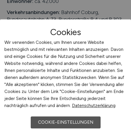
Einwohner:
ca. 42.000
Verkehrsanbindungen:
Bahnhof Coburg,
Bundesautobahn A 73, Bundesstraße B 4 und B 303,
Verkehrslandeplatz Coburg-Brandensteinsebene
Cookies
Arbeiten in der Nähe von
Coburg
:
Lautertal,
Wir verwenden Cookies, um Ihnen unsere Website
Ebersdorf bei Coburg, Meeder, Rödental,
bestmöglich und mit relevanten Inhalten anzuzeigen. Davon
Untersiemau, Oberfranken, Grub am Forst,
sind einige Cookies für die Nutzung und Sicherheit unserer
Niederfüllbach, Bayern, Dörfles-Esbach,
Website notwendig, während andere Cookies dabei helfen,
Weitramsdorf, Ahorn
Ihnen personalisierte Inhalte und Funktionen anzubieten. Sie
Universitäten/Hochschulen:
Hochschule für
dienen außerdem anonymen Statistikzwecken. Wenn Sie auf
angewandte Wissenschaften Coburg
"Alle akzeptieren" klicken, stimmen Sie der Verwendung aller
Cookies zu. Unter dem Link "Cookie-Einstellungen" am Ende
Beliebte Jobs in
jeder Seite können Sie Ihre Entscheidung jederzeit
Coburg
/Branchen
:
Anlagentechnik,
nachträglich aufrufen und ändern.
Datenschutzerklärung
Kunststoffverarbeitung, Produktion, Handel,
Dienstleistungen, Maschinenbau, Finanz- und
Versicherungswesen, Elektrotechnik
COOKIE-EINSTELLUNGEN