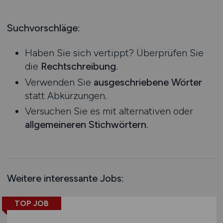
Recruiting / Personalmarketing
Bachelor-/ Master-/ Diplom-Arbeit
Hessen
Referent
Studentenjobs / Werkstudenten
Mecklenburg-Vorpommern
Suchvorschläge:
Vertrieb / Verkauf / Handel
Ausbildung / Studium
Niedersachsen
Verwaltung / Büro / Organisation
Praktikum
Haben Sie sich vertippt? Überprüfen Sie
Nordrhein-Westfalen
Sonstige
die
Rechtschreibung
.
Rheinland-Pfalz
Verwenden Sie
ausgeschriebene Wörter
Saarland
statt Abkürzungen.
Sachsen
Versuchen Sie es mit alternativen oder
Sachsen-Anhalt
allgemeineren Stichwörtern
.
Schleswig-Holstein
Thüringen
Deutschlandweit
Österreich
Weitere interessante Jobs:
Schweiz
Europa
TOP JOB
International