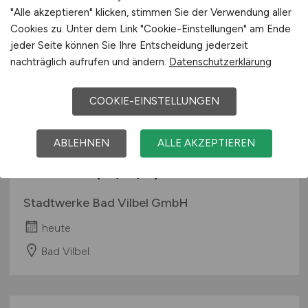
"Alle akzeptieren" klicken, stimmen Sie der Verwendung aller
Cookies zu. Unter dem Link "Cookie-Einstellungen" am Ende
jeder Seite können Sie Ihre Entscheidung jederzeit
nachträglich aufrufen und ändern.
Datenschutzerklärung
COOKIE-EINSTELLUNGEN
ABLEHNEN
ALLE AKZEPTIEREN
Assistenz Organisation /
Personal
(m/w/d)
Stadtwerke Bad Vilbel GmbH
heute
Bad Vilbel