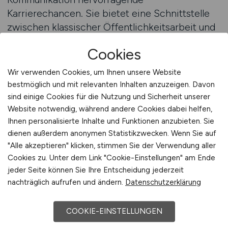
Karrierechancen. Sie bietet eine Schnittstelle
zwischen klassischer Öffentlichkeitsarbeit und
Personalmanagement. Wer hier tätig ist,
Cookies
gestaltet aktiv die Unternehmenskultur mit und
sorgt dafür, dass Kommunikation strategisch
Wir verwenden Cookies, um Ihnen unsere Website
eingesetzt wird, um Mitarbeitende zu
bestmöglich und mit relevanten Inhalten anzuzeigen. Davon
motivieren und zu binden.
sind einige Cookies für die Nutzung und Sicherheit unserer
Website notwendig, während andere Cookies dabei helfen,
Ihnen personalisierte Inhalte und Funktionen anzubieten. Sie
Eine Karriere in diesem Bereich erfordert neben
dienen außerdem anonymen Statistikzwecken. Wenn Sie auf
sprachlichem Geschick auch ein tiefes
"Alle akzeptieren" klicken, stimmen Sie der Verwendung aller
Verständnis für psychologische Prozesse. HR-
Cookies zu. Unter dem Link "Cookie-Einstellungen" am Ende
Kommunikation bedeutet, Menschen zu
jeder Seite können Sie Ihre Entscheidung jederzeit
verstehen – ihre Erwartungen, Sorgen und
nachträglich aufrufen und ändern.
Datenschutzerklärung
Wünsche. Nur so lassen sich Botschaften
formulieren, die Resonanz erzeugen.
COOKIE-EINSTELLUNGEN
Professionelle Kommunikationsarbeit im