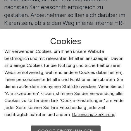
nächsten Karriereschritt erfolgreich zu
gestalten. Arbeitnehmer sollten sich darüber im
Klaren sein, ob sie den Weg in eine interne HR-
Funktion oder in eine externe Beratung
einschlagen möchten. Während interne Berater
Cookies
tief in die Unternehmenskultur eingebunden
Wir verwenden Cookies, um Ihnen unsere Website
sind und langfristig an Projekten arbeiten, bietet
bestmöglich und mit relevanten Inhalten anzuzeigen. Davon
die externe Beratung mehr Abwechslung und
sind einige Cookies für die Nutzung und Sicherheit unserer
die Möglichkeit, verschiedene
Website notwendig, während andere Cookies dabei helfen,
Unternehmenswelten kennenzulernen.
Ihnen personalisierte Inhalte und Funktionen anzubieten. Sie
dienen außerdem anonymen Statistikzwecken. Wenn Sie auf
Spezialisierte Jobportale sind eine wertvolle
"Alle akzeptieren" klicken, stimmen Sie der Verwendung aller
Cookies zu. Unter dem Link "Cookie-Einstellungen" am Ende
Unterstützung, um passende Angebote zu
jeder Seite können Sie Ihre Entscheidung jederzeit
finden. Sie bündeln relevante Positionen und
nachträglich aufrufen und ändern.
Datenschutzerklärung
ermöglichen eine gezielte Suche nach
Unternehmen, die Beratungskompetenz und