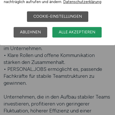
nachträglich aufrufen und ändern.
Datenschutzerklärung
die Möglichkeit, Stellenanzeigen zu
veröffentlichen und damit gezielt Fachkräfte im
COOKIE-EINSTELLUNGEN
Personalwesen zu erreichen, die genau dieses
Verständnis von Teamarbeit mitbringen.
ABLEHNEN
ALLE AKZEPTIEREN
• Stabile Teams sichern Kontinuität und Qualität
im Unternehmen.
• Klare Rollen und offene Kommunikation
stärken den Zusammenhalt.
• PERSONAL.JOBS ermöglicht es, passende
Fachkräfte für stabile Teamstrukturen zu
gewinnen.
Unternehmen, die in den Aufbau stabiler Teams
investieren, profitieren von geringerer
Fluktuation, höherer Effizienz und einer