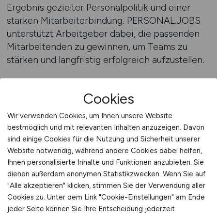
Ergebnis gezielter Personalpolitik und einer
starken Mitarbeiterbindung. PERSONAL.JOBS
unterstützt Arbeitgeber dabei, die passenden
Mitarbeitenden zu gewinnen, um Teams zu
stärken und langfristig erfolgreich aufzustellen.
Die Zusammensetzung eines Teams
Cookies
entscheidet maßgeblich über seine
Produktivität und Innovationskraft. Eine gute
Wir verwenden Cookies, um Ihnen unsere Website
Balance aus Erfahrung, Kompetenz und
bestmöglich und mit relevanten Inhalten anzuzeigen. Davon
Motivation ist entscheidend, um gemeinsame
sind einige Cookies für die Nutzung und Sicherheit unserer
Ziele zu erreichen. Dabei ist es wichtig, die
Website notwendig, während andere Cookies dabei helfen,
Ihnen personalisierte Inhalte und Funktionen anzubieten. Sie
individuellen Stärken der Mitarbeitenden zu
dienen außerdem anonymen Statistikzwecken. Wenn Sie auf
erkennen und gezielt zu fördern. Ein
"Alle akzeptieren" klicken, stimmen Sie der Verwendung aller
wertschätzender Umgang und klare
Cookies zu. Unter dem Link "Cookie-Einstellungen" am Ende
Rollenverteilungen schaffen Vertrauen und
jeder Seite können Sie Ihre Entscheidung jederzeit
Stabilität. PERSONAL.JOBS bietet Arbeitgebern