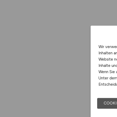
Wir verwe
Inhalten a
Website n
Inhalte u
Wenn Sie a
Unter dem 
Entscheidu
COOKI