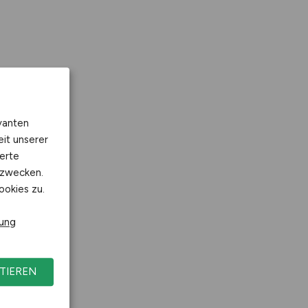
vanten
eit unserer
erte
kzwecken.
ookies zu.
rung
TIEREN